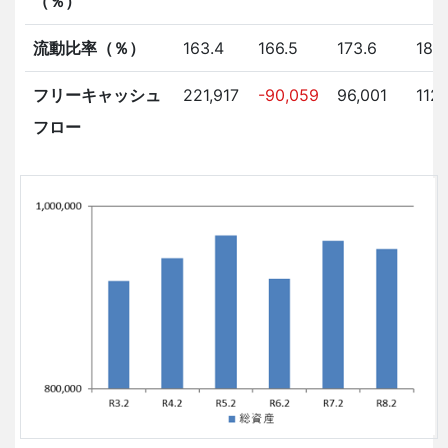
（％）
流動比率（％）
163.4
166.5
173.6
180
フリーキャッシュ
221,917
-90,059
96,001
112
フロー