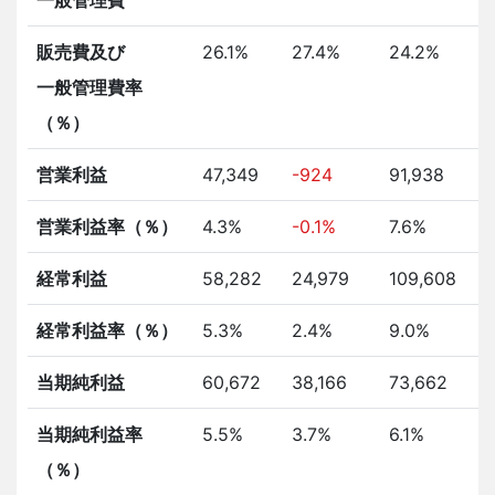
一般管理費
販売費及び
26.1%
27.4%
24.2%
2
一般管理費率
（％）
営業利益
47,349
-924
91,938
1
営業利益率（％）
4.3%
-0.1%
7.6%
7
経常利益
58,282
24,979
109,608
1
経常利益率（％）
5.3%
2.4%
9.0%
9
当期純利益
60,672
38,166
73,662
7
当期純利益率
5.5%
3.7%
6.1%
5
（％）