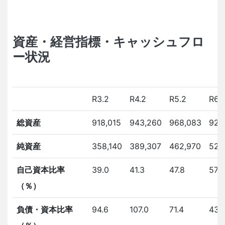
資産・経営指標・キャッシュフロ
ー状況
R3.2
R4.2
R5.2
R6.
総資産
918,015
943,260
968,083
920
純資産
358,140
389,307
462,970
526
自己資本比率
39.0
41.3
47.8
57.2
（％）
負債・資本比率
94.6
107.0
71.4
43.