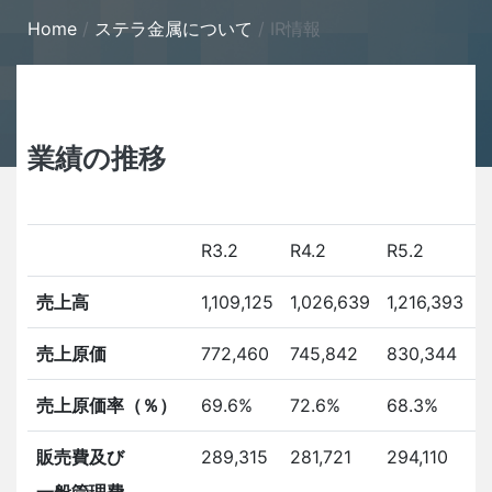
Home
ステラ金属について
IR情報
業績の推移
R3.2
R4.2
R5.2
R
売上高
1,109,125
1,026,639
1,216,393
1
売上原価
772,460
745,842
830,344
9
売上原価率（％）
69.6%
72.6%
68.3%
6
販売費及び
289,315
281,721
294,110
3