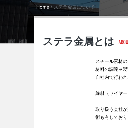
Home
ステラ金属について
ステラ金属とは
ABOU
スチール素材の
材料の調達→製
自社内で行われ
線材（ワイヤー
取り扱う会社が
術も有しており