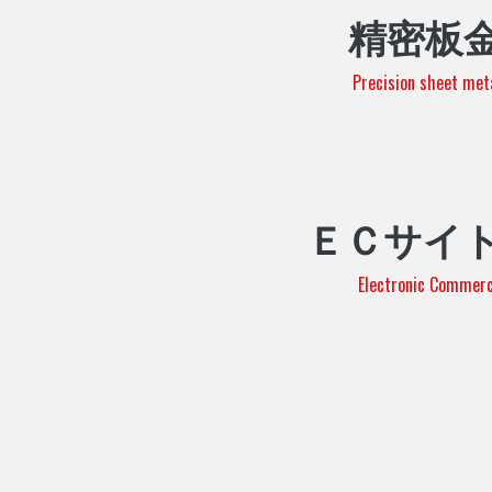
精密板
Precision sheet met
ＥＣサイ
Electronic Commer