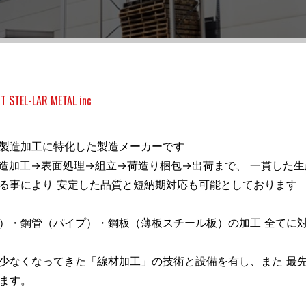
T STEL-LAR METAL inc
製造加工に特化した製造メーカーです
造加工→表面処理→組立→荷造り梱包→出荷まで、 一貫した
る事により 安定した品質と短納期対応も可能としております
）・鋼管（パイプ）・鋼板（薄板スチール板）の加工 全てに
少なくなってきた「線材加工」の技術と設備を有し、また 最
ます。